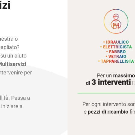
izi
nestra o
agliato?
su un aiuto
Multiservizi
intervenire per
lità. Passa a
 iniziare a