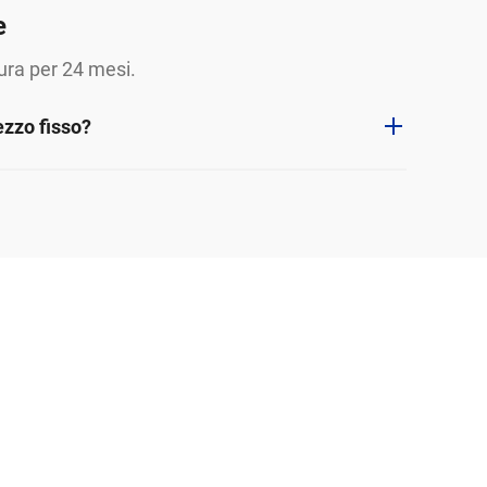
e
tura per 24 mesi.
ezzo fisso?