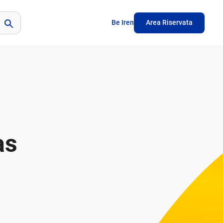
Be Iren
Area Riservata
as